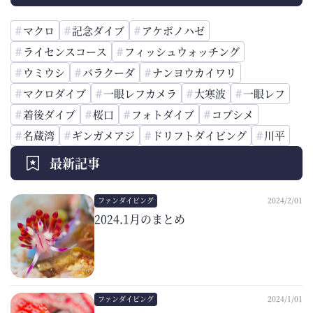
マクロ
記念ダイブ
アケボノハゼ
ライセンスコース
フィッシュウォッチング
ウミウシ
バラクーダ
ナンヨウカイワリ
マクロダイブ
一眼レフカメラ
大寒波
一眼レフ
着後ダイブ
桜口
フォトダイブ
コブシメ
名蔵湾
ギンガメアジ
ドリフトダイビング
川平
最新記事
ファンダイビング
2024/2/01
2024.1月のまとめ
ファンダイビング
2024/1/01