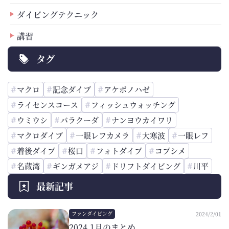
ダイビングテクニック
講習
タグ
マクロ
記念ダイブ
アケボノハゼ
ライセンスコース
フィッシュウォッチング
ウミウシ
バラクーダ
ナンヨウカイワリ
マクロダイブ
一眼レフカメラ
大寒波
一眼レフ
着後ダイブ
桜口
フォトダイブ
コブシメ
名蔵湾
ギンガメアジ
ドリフトダイビング
川平
最新記事
ファンダイビング
2024/2/01
2024.1月のまとめ