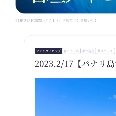
TOP
ブログ
2023.2/17【パナリ島でマンタ狙い♡】
ファンダイビング
パナリ島
竹富島
コブシメ
2023.2/17【パナ