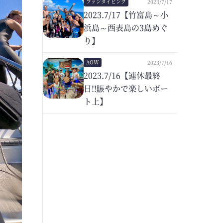
ファンダイビング
2023/7/17
2023.7/17【竹富島～小
浜島～西表島の3島めぐ
り】
AOW
2023/7/16
2023.7/16【連休最終
日!!賑やかで楽しいボー
ト上】