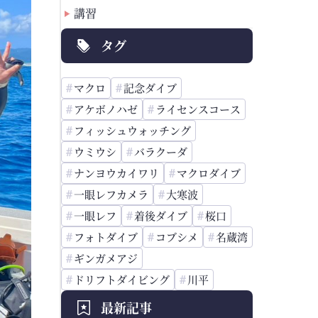
講習
タグ
マクロ
記念ダイブ
アケボノハゼ
ライセンスコース
フィッシュウォッチング
ウミウシ
バラクーダ
ナンヨウカイワリ
マクロダイブ
一眼レフカメラ
大寒波
一眼レフ
着後ダイブ
桜口
フォトダイブ
コブシメ
名蔵湾
ギンガメアジ
ドリフトダイビング
川平
最新記事