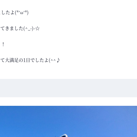
よ(*’ω’*)
ました(^_-)-☆
！！
大満足の1日でしたよ(^^♪