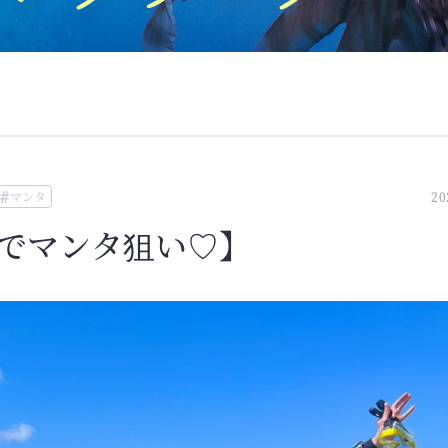
マンタ
20
リ島でマンタ狙い♡】