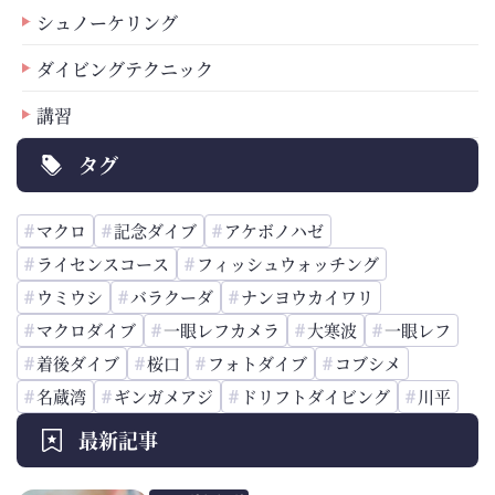
シュノーケリング
ダイビングテクニック
講習
タグ
マクロ
記念ダイブ
アケボノハゼ
ライセンスコース
フィッシュウォッチング
ウミウシ
バラクーダ
ナンヨウカイワリ
マクロダイブ
一眼レフカメラ
大寒波
一眼レフ
着後ダイブ
桜口
フォトダイブ
コブシメ
名蔵湾
ギンガメアジ
ドリフトダイビング
川平
最新記事