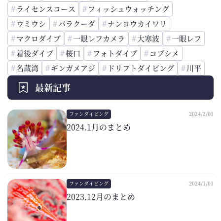
ライセンスコース
フィッシュウォッチング
ウミウシ
バラクーダ
ナンヨウカイワリ
マクロダイブ
一眼レフカメラ
大寒波
一眼レフ
着後ダイブ
桜口
フォトダイブ
コブシメ
名蔵湾
ギンガメアジ
ドリフトダイビング
川平
最新記事
ファンダイビング
2024/2/01
2024.1月のまとめ
ファンダイビング
2024/1/01
2023.12月のまとめ