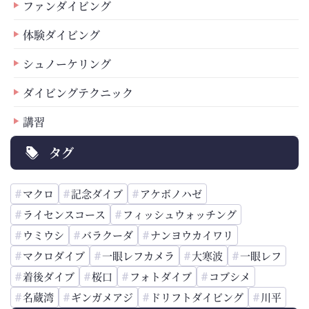
ファンダイビング
体験ダイビング
シュノーケリング
ダイビングテクニック
講習
タグ
マクロ
記念ダイブ
アケボノハゼ
ライセンスコース
フィッシュウォッチング
ウミウシ
バラクーダ
ナンヨウカイワリ
マクロダイブ
一眼レフカメラ
大寒波
一眼レフ
着後ダイブ
桜口
フォトダイブ
コブシメ
名蔵湾
ギンガメアジ
ドリフトダイビング
川平