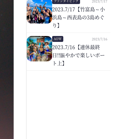
ファンダイビング
2023/7/17
2023.7/17【竹富島～小
浜島～西表島の3島めぐ
り】
AOW
2023/7/16
2023.7/16【連休最終
日!!賑やかで楽しいボー
ト上】