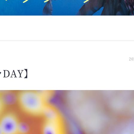
20
ラDAY】