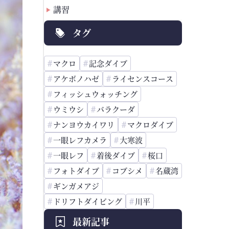
講習
タグ
マクロ
記念ダイブ
アケボノハゼ
ライセンスコース
フィッシュウォッチング
ウミウシ
バラクーダ
ナンヨウカイワリ
マクロダイブ
一眼レフカメラ
大寒波
一眼レフ
着後ダイブ
桜口
フォトダイブ
コブシメ
名蔵湾
ギンガメアジ
ドリフトダイビング
川平
最新記事